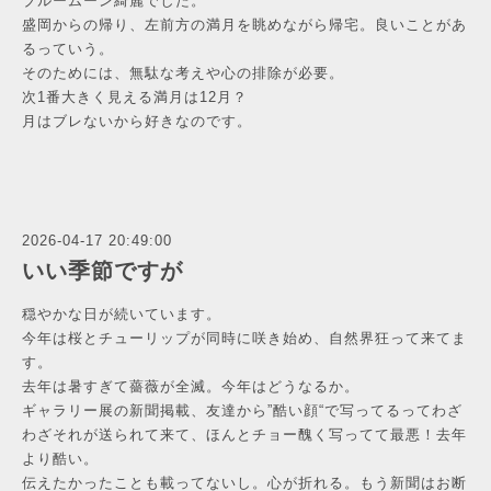
ブルームーン綺麗でした。
盛岡からの帰り、左前方の満月を眺めながら帰宅。良いことがあ
るっていう。
そのためには、無駄な考えや心の排除が必要。
次1番大きく見える満月は12月？
月はブレないから好きなのです。
2026-04-17 20:49:00
いい季節ですが
穏やかな日が続いています。
今年は桜とチューリップが同時に咲き始め、自然界狂って来てま
す。
去年は暑すぎて薔薇が全滅。今年はどうなるか。
ギャラリー展の新聞掲載、友達から”酷い顔“で写ってるってわざ
わざそれが送られて来て、ほんとチョー醜く写ってて最悪！去年
より酷い。
伝えたかったことも載ってないし。心が折れる。もう新聞はお断