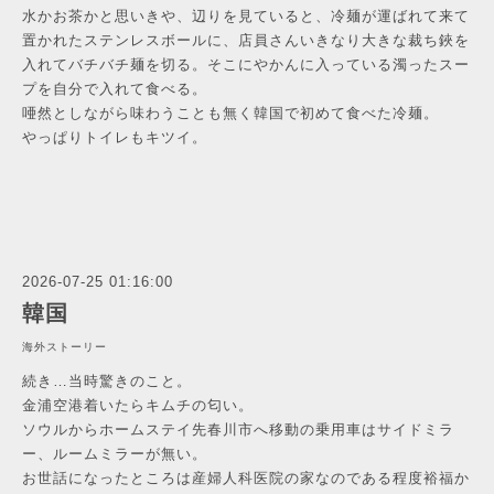
水かお茶かと思いきや、辺りを見ていると、冷麺が運ばれて来て
置かれたステンレスボールに、店員さんいきなり大きな裁ち鋏を
入れてバチバチ麺を切る。そこにやかんに入っている濁ったスー
プを自分で入れて食べる。
唖然としながら味わうことも無く韓国で初めて食べた冷麺。
やっぱりトイレもキツイ。
2026-07-25 01:16:00
韓国
海外ストーリー
続き…当時驚きのこと。
金浦空港着いたらキムチの匂い。
ソウルからホームステイ先春川市へ移動の乗用車はサイドミラ
ー、ルームミラーが無い。
お世話になったところは産婦人科医院の家なのである程度裕福か