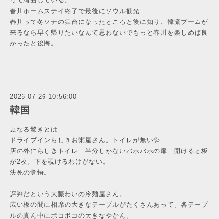
って湾曲している。
春川ホームステイ終了で最後にソウル観光...
春川って冬ソナの舞台になったところと後に知り、韓流ブームが
来るなら早く帰りたいなんて思わないでもっと春川を楽しめば良
かったと後悔。
2026-07-26 10:56:00
韓国
更なる驚きとは…
ドライブインらしきお粥屋さん。トイレが無い💦
店の外にらしきトイレ、半分しかないバホバホの扉、開けると板
が2枚。下を覗けるわけがない。
決死の覚悟。
評判だという大賑わいの冷麺屋さん。
広い板の間に相席の大きなテーブルがたくさんあって、各テーブ
ルの真ん中にボコボコの大きなやかん。