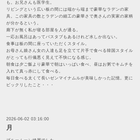
も。お兄さんも医学生。
リビングという広い板の間には端から端まで豪華なラデンの家
具。この家具の数とラデンの細工の豪華さで奥さんの実家の家柄
が分かるという。
廊下が無く私が寝る部屋を人が通る。
一応お風呂はあってバスタブもあるけれど水しか出ない。
食事は板の間に座っていただくスタイル。
お母さん娘さん女の人達も足を立てて片手で食べる韓国スタイル
がとっても行儀悪く見えて不快になる感じ。
朝食は夕ご飯より豪華で朝はいっぱい食べ、昼はお粥でキムチを
入れて真っ赤にして食べる。
毎日食べる太くて長いゼンマイナムルが美味しかった記憶。更に
ビックリしたこと・・・
2026-06-02 03:16:00
月